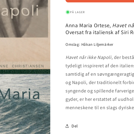
-
-
Havet
Havet
PÅ LAGER
når
når
ikke
ikke
Anna Maria Ortese,
Havet nå
Napoli
Napoli
Oversat fra italiensk af Siri
Omslag: Håkan Liljemärker
Havet når ikke Napoli,
der bestå
tydeligt inspireret af den ital
samtidig af en søvngængeragtig 
og Napoli, der traditionelt for
syngende og spillende farverige
gyder, er her erstattet af uudho
menneskene til en slags dyrisk
Del