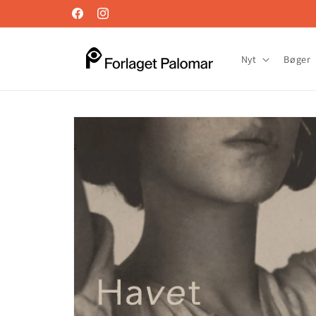
Gå til
Facebook
Instagram
indhold
Nyt
Bøger
Gå til
produktoplysninger