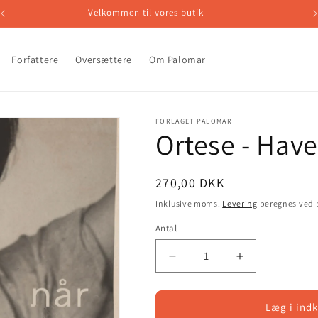
Velkommen til vores butik
Forfattere
Oversættere
Om Palomar
FORLAGET PALOMAR
Ortese - Have
Normalpris
270,00 DKK
Inklusive moms.
Levering
beregnes ved b
Antal
Reducer
Øg
antallet
antallet
for
for
Ortese
Ortese
Læg i ind