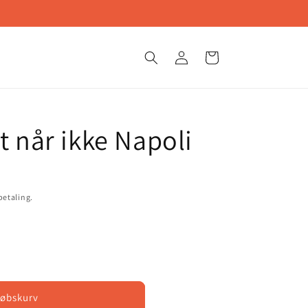
Gratis fragt
Log
Indkøbskurv
ind
t når ikke Napoli
etaling.
købskurv