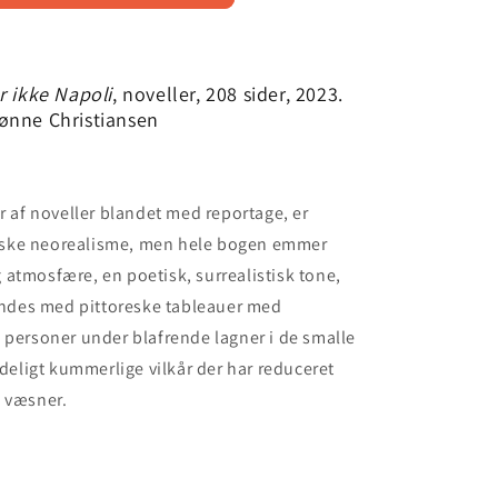
r ikke Napoli
, noveller, 208 sider, 2023.
 Rønne Christiansen
r af noveller blandet med reportage, er
ienske neorealisme, men hele bogen emmer
atmosfære, en poetisk, surrealistisk tone,
bindes med pittoreske tableauer med
 personer under blafrende lagner i de smalle
ldeligt kummerlige vilkår der har reduceret
e væsner.